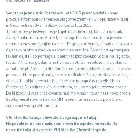
VIN Preverite Chevrolet
Vendar pa je imela družba težave. Leta 2013 je napovedala konec
prodaje avtomobilov ameriške blagovne znamke v Evropi, razen v Rusiji
in Skupnosti neodvisnih držav, do konca leta 2015.
Ta odločitev je bistveno težje kupiti nov Chevrolet, kot so npr. Spark,
Aveo, Malibu in Cruze. Veliko ljudi ostaja le sekundarni trg, ki je vedno
obremenjen s precejšnjimi tveganji. Pogosto ne vemo, ali naš sanjski avto
dejansko ni bits in številke na števcih so pravilne. Pomoč pri ugotavljanju
takšnih dejstev bo pomagala identifikacijsko številko vozila. Na registrski
tablici VIN lahko gledamo na tleh pod potniškim sedežem, na pokrovu
armaturne plošče ali na fiksnem elementu pregrade. Vsi modeli niso tako
preprosti. Niste prepričani, kje boste našli identifikacijsko številko vašega
vozila? Tu lahko preverite. Po uspešnem iskanju časa za VIN Check
Chevrolet. Dekodiranje VIN ni problem, če uporabljate ustrezna orodja.
Da bi izpolnili vaša pričakovanja, nudimo v naših rokah naše novo orodje.
Spodaj vnesite svojo številko VIN in prejmite brezplačno poročilo o
zgodovini vašega avtomobila!
VIN Številka vašega Chevroletovega najdete tukaj.
Ne pozabite, da pred nakupom preverite zgodovino vozila. To
naredite tako, da vnesete VIN številko Chevrolet spodaj: