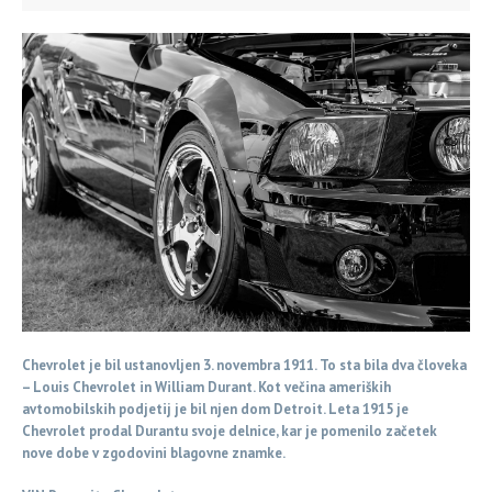
Chevrolet je bil ustanovljen 3. novembra 1911. To sta bila dva človeka
– Louis Chevrolet in William Durant. Kot večina ameriških
avtomobilskih podjetij je bil njen dom Detroit. Leta 1915 je
Chevrolet prodal Durantu svoje delnice, kar je pomenilo začetek
nove dobe v zgodovini blagovne znamke.